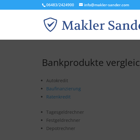
06483/2424900
info@makler-sander.com
Bankprodukte verglei
Autokredit
Baufinanzierung
Ratenkredit
Tagesgeldrechner
Festgeldrechner
Depotrechner