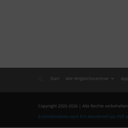
Start
Alle Vergleichsrechner
Ap
Search
for:
Copyright 2020-2026 | Alle Rechte vorbehalte
Erstinformation nach §15 VersVermV (als PDF 