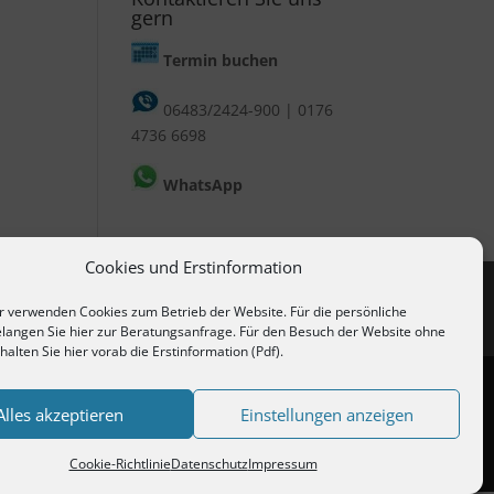
gern
Termin buchen
06483/2424-900
|
0176
4736 6698
WhatsApp
Cookies und Erstinformation
 verwenden Cookies zum Betrieb der Website. Für die persönliche
langen Sie hier
zur Beratungsanfrage
. Für den Besuch der Website ohne
halten Sie hier vorab die
Erstinformation (Pdf)
.
Alles akzeptieren
Einstellungen anzeigen
Vertrag widerrufen
Cookie-Richtlinie
Datenschutz
Impressum