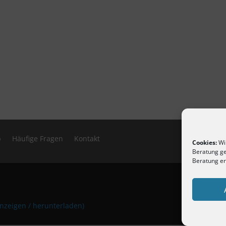
p
Häufige Fragen
Kontakt
Cookies:
Wir
Beratung ge
Beratung er
n
anzeigen / herunterladen)