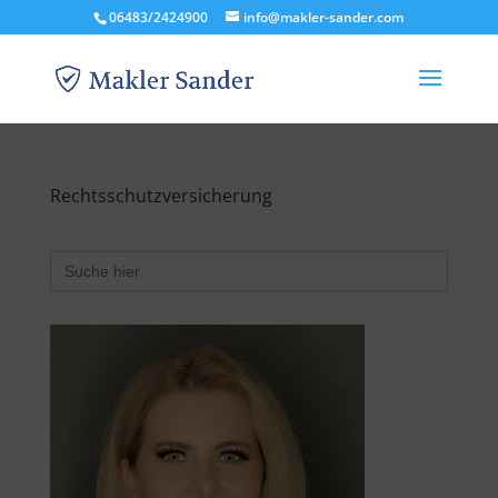
06483/2424900
info@makler-sander.com
Rechtsschutzversicherung
Search
for: