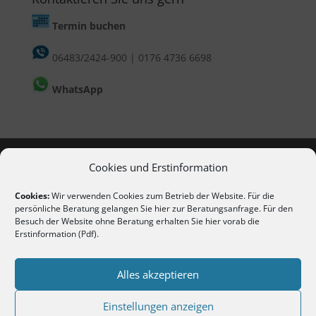
Termin buchen
06483/2424-900
|
0176 4736 6698
WhatsApp
Cookies und Erstinformation
Cookies:
Wir verwenden Cookies zum Betrieb der Website. Für die
persönliche Beratung gelangen Sie hier
zur Beratungsanfrage
. Für den
Besuch der Website ohne Beratung erhalten Sie hier vorab die
Erstinformation (Pdf)
.
Copyright 2020-2026 | Alle Rechte vorbehalten
Erstinformation nach §15 VersVermV (als PDF
Alles akzeptieren
anzeigen / herunterladen)
Einstellungen anzeigen