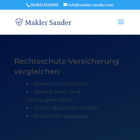
06483/2424900
info@makler-sander.com
Rechtsschutz-Versicherung
vergleichen
Kostenlos und schnell
Direkter Preis- und
Leistungsvergleich
Online Abschluss möglich
Persönliche Beratung