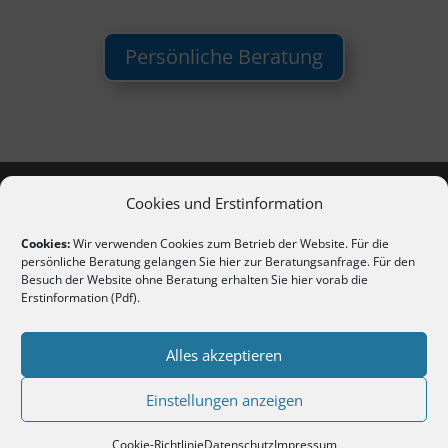
Persönliche Beratung
Cookies und Erstinformation
Cookies:
Wir verwenden Cookies zum Betrieb der Website. Für die
persönliche Beratung gelangen Sie hier
zur Beratungsanfrage
. Für den
Besuch der Website ohne Beratung erhalten Sie hier vorab die
Erstinformation (Pdf)
.
Copyright 2020-2026 | Alle Rechte vorbehalten
Erstinformation nach §15 VersVermV (als PDF
Alles akzeptieren
anzeigen / herunterladen)
Einstellungen anzeigen
Vertrag widerrufen
Cookie-Richtlinie
Datenschutz
Impressum