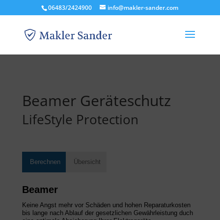
06483/2424900
info@makler-sander.com
Beamer Geräteschutz
LifeStyle Protection