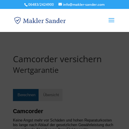
06483/2424900
info@makler-sander.com
Camcorder versichern
Wertgarantie