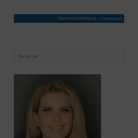
Search
for: