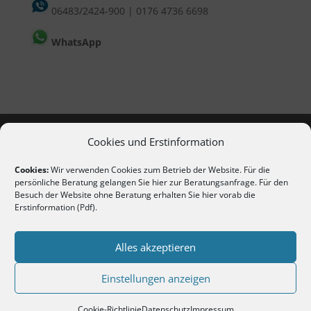
06483/2424-900
|
0176 4736 6698
WhatsApp
Cookies und Erstinformation
Cookies:
Wir verwenden Cookies zum Betrieb der Website. Für die
persönliche Beratung gelangen Sie hier
zur Beratungsanfrage
. Für den
Besuch der Website ohne Beratung erhalten Sie hier vorab die
Erstinformation (Pdf)
.
Copyright 2020-2026 | Alle Rechte vorbehalten
Erstinformation nach §15 VersVermV (als PDF
Alles akzeptieren
anzeigen / herunterladen)
Einstellungen anzeigen
Vertrag widerrufen
Cookie-Richtlinie
Datenschutz
Impressum