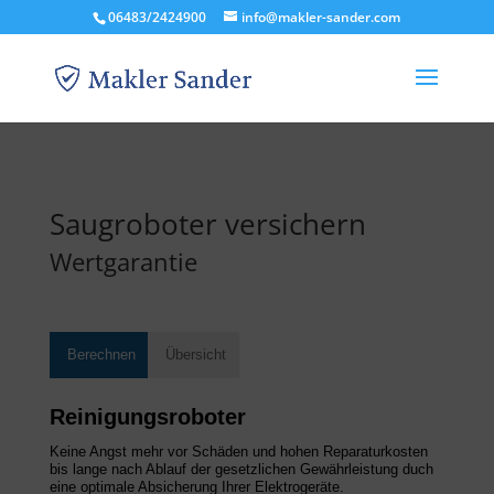
06483/2424900
info@makler-sander.com
Saugroboter versichern
Wertgarantie