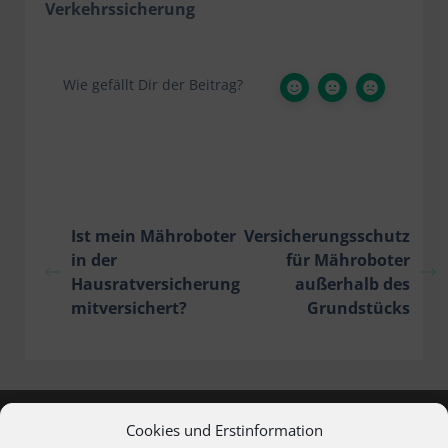
Verkehrssicherung
Wie gefällt Dir der Beitrag?
Ist mein Mähroboter
Versicherungsschutz
in der
für Mähroboter
Hausratversicherung
außerhalb des
mitversichert?
Grundstücks
Cookies und Erstinformation