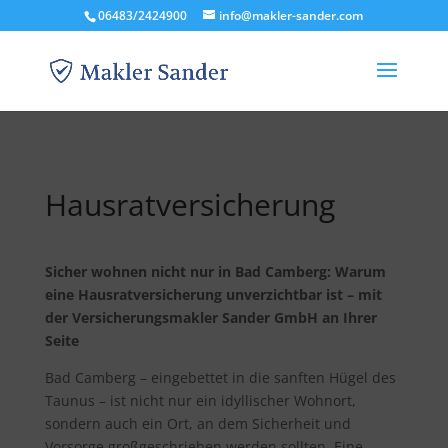
06483/2424900
info@makler-sander.com
Hausratversicherung
Sicher wohnen nicht nur in Bad Camberg: Warum
eine Hausratversicherung unverzichtbar ist – mit
der Versicherungsmakler Sander GmbH an Ihrer
Seite
Bad Camberg – eingebettet in die sanften Hügel des
Taunus – ist nicht nur ein idyllischer Wohnort,
sondern auch ein Ort, an dem Sicherheit und
Vorsorge großgeschrieben werden sollten. Eine