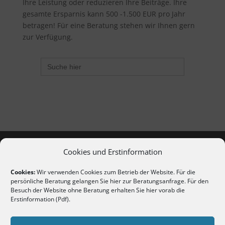
Ihre Leistung oder reduzieren Ihre Beiträge. Ihre
gesamte Ersparnis kann 500 -1.500 EUR pro Jahr
betragen! Für eine Beratung stehen wir Ihnen gern
zur Verfügung.
Search
for:
Cookies und Erstinformation
Cookies:
Wir verwenden Cookies zum Betrieb der Website. Für die
persönliche Beratung gelangen Sie hier
zur Beratungsanfrage
. Für den
Besuch der Website ohne Beratung erhalten Sie hier vorab die
Erstinformation (Pdf)
.
Copyright 2020-2026 | Alle Rechte vorbehalten
Erstinformation nach §15 VersVermV (als PDF