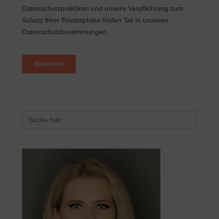
Search
for: