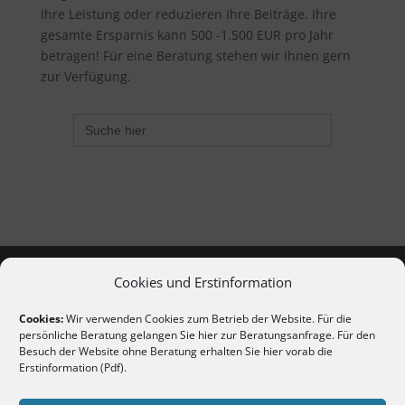
Ihre Leistung oder reduzieren Ihre Beiträge. Ihre
gesamte Ersparnis kann 500 -1.500 EUR pro Jahr
betragen! Für eine Beratung stehen wir Ihnen gern
zur Verfügung.
Search
for:
Cookies und Erstinformation
Cookies:
Wir verwenden Cookies zum Betrieb der Website. Für die
persönliche Beratung gelangen Sie hier
zur Beratungsanfrage
. Für den
Besuch der Website ohne Beratung erhalten Sie hier vorab die
Erstinformation (Pdf)
.
Copyright 2020-2026 | Alle Rechte vorbehalten
Erstinformation nach §15 VersVermV (als PDF