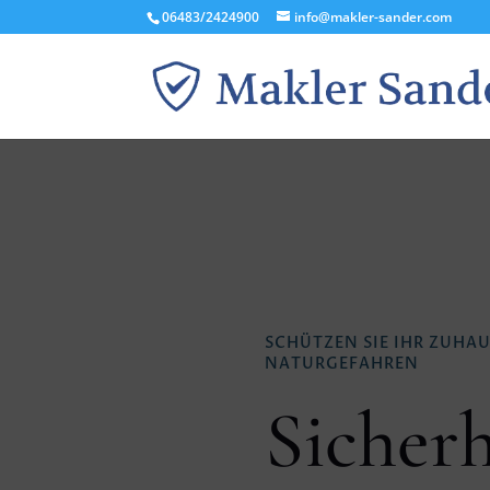
06483/2424900
info@makler-sander.com
SCHÜTZEN SIE IHR ZUHA
NATURGEFAHREN
Sicherh