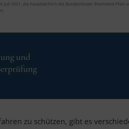
im Juli 2021, die hauptsächlich die Bundesländer Rheinland-Pfalz
rt.
tung und
berprüfung
fahren zu schützen, gibt es versch