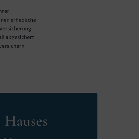
nter
nen erhebliche
 Versicherung
all abgesichert
 versichern
s Hauses