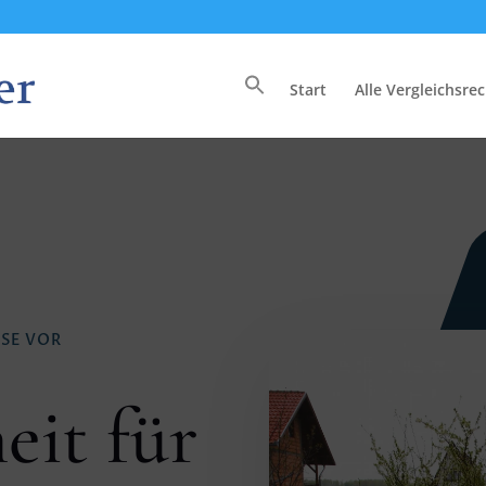
Start
Alle Vergleichsre
Search
for:
USE VOR
eit für