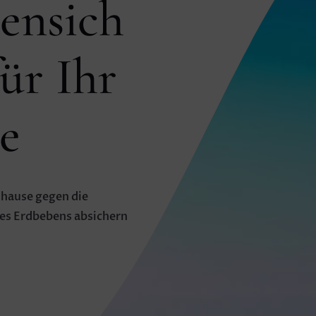
ensich
für Ihr
e
Zuhause gegen die
nes Erdbebens absichern