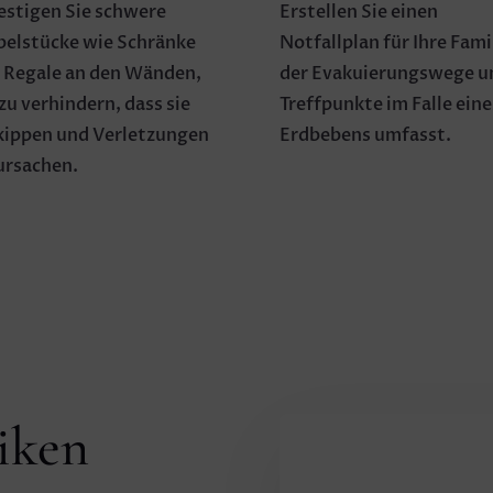
estigen Sie schwere
Erstellen Sie einen
elstücke wie Schränke
Notfallplan für Ihre Fami
 Regale an den Wänden,
der Evakuierungswege u
zu verhindern, dass sie
Treffpunkte im Falle eine
ippen und Verletzungen
Erdbebens umfasst.
ursachen.
iken