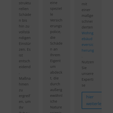
eine
struktu
mit
speziel
rellen
einer
le
Schäde
maßge
Versich
n bis
schnei
erungs
hin zu
derten
police,
vollstä
Wohng
die
ndigen
ebäud
Schäde
Einstür
eversic
n an
zen. Es
herung
Ihrem
ist
.
Eigent
entsch
Nutzen
um
eidend
Sie
abdeck
,
unsere
t, die
Maßna
Experti
durch
hmen
se
außerg
zu
ewöhnl
ergreif
hier
iche
en, um
weiterlesen
Nature
Ihr
reignis