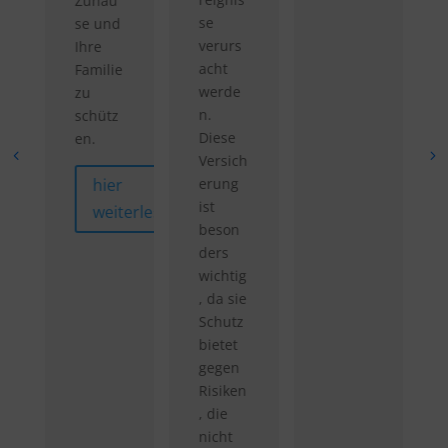
Zuhau
se
se und
verurs
Ihre
acht
Familie
werde
zu
n.
schütz
Diese
en.
terlesen
Versich
hier
erung
ist
weiterlesen
beson
ders
wichtig
, da sie
Schutz
bietet
gegen
Risiken
, die
nicht