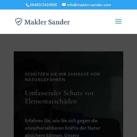
06483/2424900
info@makler-sander.com
SCHÜTZEN SIE IHR ZUHAUSE VOR
NATURGEFAHREN
Umfassender Schutz vor
Elementarschäden
Erfahren Sie, wie Sie sich gegen die
unvorhersehbaren Kräfte der Natur
absichern können. Unsere