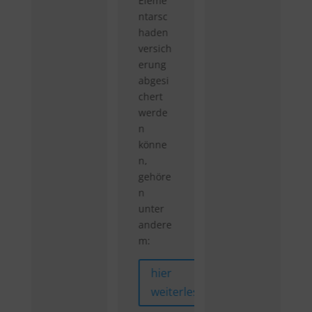
Eleme
ntarsc
haden
versich
erung
abgesi
chert
werde
n
könne
n,
gehöre
n
unter
andere
m:
hier
weiterlesen