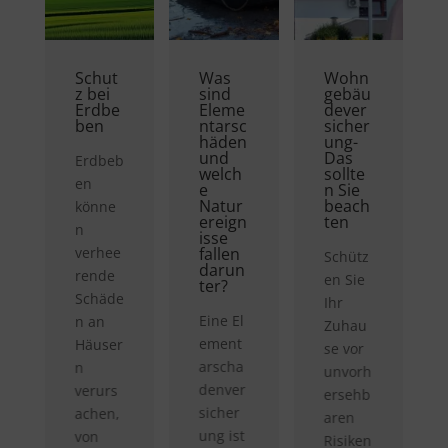
Schut
Was
Wohn
z bei
sind
gebäu
Erdbe
Eleme
dever
ben
ntarsc
sicher
häden
ung-
und
Das
Erdbeb
welch
sollte
en
e
n Sie
Natur
beach
könne
ereign
ten
n
isse
verhee
fallen
Schütz
darun
rende
en Sie
ter?
Schäde
Ihr
Eine El
n an
Zuhau
ement
Häuser
se vor
arscha
n
unvorh
denver
verurs
ersehb
sicher
achen,
aren
ung ist
von
Risiken