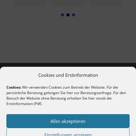
Cookies und Erstinformation
Cookies:
Wir verwenden Cookies zum Betrieb der Website. Für die
persönliche Beratung gelangen Sie hier
zur Beratungsanfrage
. Für den
Besuch der Website ohne Beratung erhalten Sie hier vorab die
Erstinformation (Pdf)
.
Copyright 2020-2026 | Alle Rechte vorbehalten
Erstinformation nach §15 VersVermV (als PDF
Alles akzeptieren
anzeigen / herunterladen)
Einstellungen anzeigen